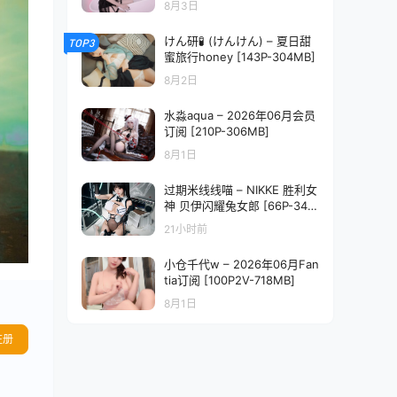
8月3日
けん研🧪 (けんけん) – 夏日甜
TOP3
蜜旅行honey [143P-304MB]
8月2日
水淼aqua – 2026年06月会员
订阅 [210P-306MB]
8月1日
过期米线线喵 – NIKKE 胜利女
神 贝伊闪耀兔女郎 [66P-347
MB]
21小时前
小仓千代w – 2026年06月Fan
tia订阅 [100P2V-718MB]
8月1日
注册