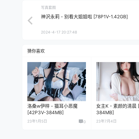
写真套图
神沢永莉 - 别看大姐姐啦 [78P1V-1.42GB]
2024-4-17 20:27:48
猜你喜欢
洛桑w伊梓 - 猫耳小恶魔
女主K - 素颜的清晨 [
[42P3V-384MB]
384MB]
23年1月5日
23年7月4日
0