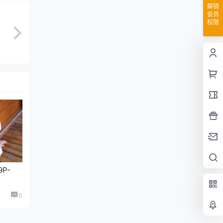
解锁
会员
权限
P-
0