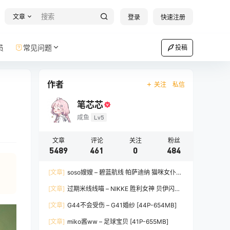
文章
登录
快速注册
员
常见问题
投稿
作者
关注
私信
笔芯芯
咸鱼
Lv5
文章
评论
关注
粉丝
5489
461
0
484
，
[文章]
soso嫂嫂 – 碧蓝航线 帕萨迪纳 猫咪女仆
[35P-1.19GB]
[文章]
过期米线线喵 – NIKKE 胜利女神 贝伊闪耀
兔女郎 [66P-347MB]
[文章]
G44不会受伤 – G41婚纱 [44P-654MB]
[文章]
miko酱ww – 足球宝贝 [41P-655MB]