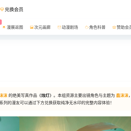
兑换会员
漫展返图
次元画廊
动漫剧场
角色科普
赞助会
日
沫沫
的绝美写真作品《
烛灯
》。本组资源主要出镜角色与主题为
蠢沫沫
系列的漫友可以通过下方兑换获取纯净无水印的完整内容体验！