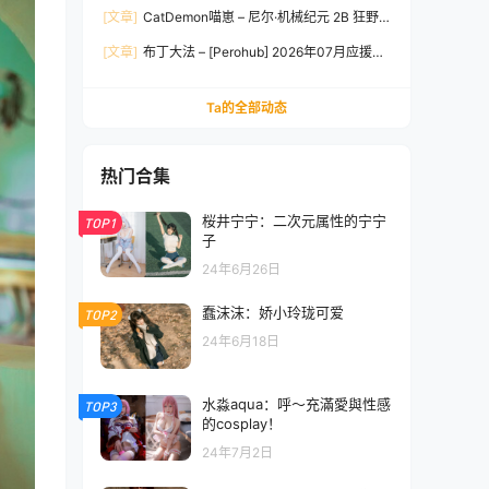
[文章]
CatDemon喵崽 – 尼尔·机械纪元 2B 狂野
新娘 [78P-1.94GB]
[文章]
布丁大法 – [Perohub] 2026年07月应援团
订阅 [167P10V-667MB]
Ta的全部动态
热门合集
桜井宁宁：二次元属性的宁宁
TOP1
子
24年6月26日
蠢沫沫：娇小玲珑可爱
TOP2
24年6月18日
水淼aqua：呼～充滿愛與性感
TOP3
的cosplay！
24年7月2日