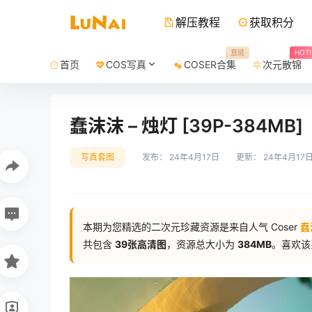
解压教程
获取积分
直链
HOT!
首页
COS写真
COSER合集
次元散锦
蠢沫沫 – 烛灯 [39P-384MB]
写真套图
发布：
24年4月17日
更新：
24年4月17
本期为您精选的二次元珍藏资源是来自人气 Coser
蠢
共包含
39张高清图
，资源总大小为
384MB
。喜欢该