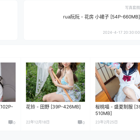
写真套图
rua阮阮 - 花房 小裙子 [54P-660MB]
2024-4-17 20:30:00
102P-
花铃 - 田野 [39P-426MB]
桜桃喵 - 盛夏制服 [39
510MB]
22年12月18日
23年2月25日
0
0