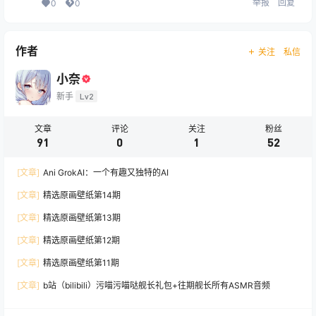
举报
回复
0
0
作者
关注
私信
小奈
新手
Lv2
文章
评论
关注
粉丝
91
0
1
52
[文章]
Ani GrokAI：一个有趣又独特的AI
[文章]
精选原画壁纸第14期
[文章]
精选原画壁纸第13期
[文章]
精选原画壁纸第12期
[文章]
精选原画壁纸第11期
[文章]
b站（bilibili）污喵污喵哒舰长礼包+往期舰长所有ASMR音频