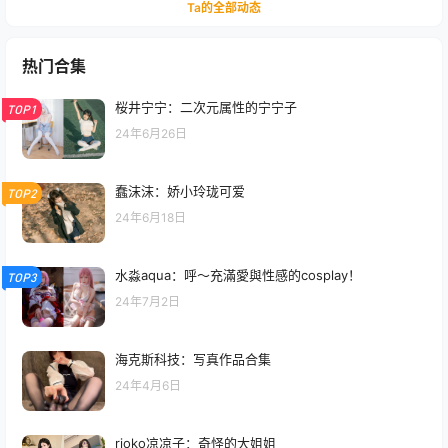
Ta的全部动态
热门合集
桜井宁宁：二次元属性的宁宁子
TOP1
24年6月26日
蠢沫沫：娇小玲珑可爱
TOP2
24年6月18日
水淼aqua：呼～充滿愛與性感的cosplay！
TOP3
24年7月2日
海克斯科技：写真作品合集
24年4月6日
rioko凉凉子：奇怪的大姐姐