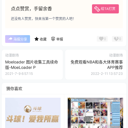
点点赞赏，手留余香
给TA打赏
还没有人赞赏，快来当第一个赞赏的人吧！
0
0
海报分享
收藏
举报
动漫剧场
动漫剧场
Moeloader 图片收集工具续命
免费观看NBA和各大体育赛事
版-MoeLoader P
APP推荐
2021-7-9 6:57:15
2022-2-11 13:57:23
猜你喜欢