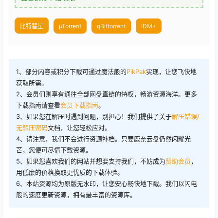
比特彗星
µTorrent
qBittorrent
IDM+
1、部分内容或积分下载可通过魔法般的
PikPak
实现，让您飞快地
获取所需。
2、会员们则享有通往全部网盘直链的特权，畅游资源海洋。更多
下载指南请查看
会员下载指南
。
3、如果您在解压时遇到问题，别担心！我们提供了关于
解压错误/
无解压密码
文档，让您轻松应对。
4、请注意，我们不会进行资源补档。只要鹿奈云盘仍然闪耀光
芒，您便可尽情下载资源。
5、如果您喜欢我们的网站并想要支持我们，不妨成为
赞助会员
，
用低廉的价格换取更优质的下载体验。
6、本站资源均为原版无水印，让您安心畅快地下载。我们以闪电
般的速度更新资源，拥有最丰富的资源库。