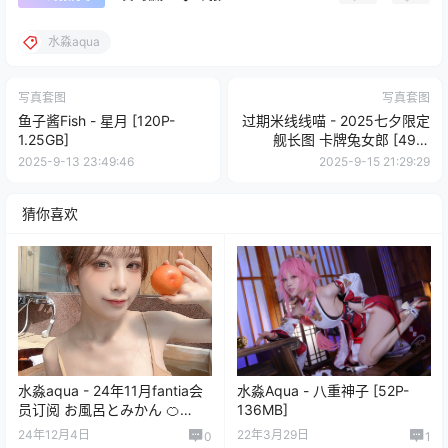
水淼aqua
写真套图
写真套图
鱼子酱Fish - 星月 [120P-
过期米线线喵 - 2025七夕限定
1.25GB]
舰长图 卡牌兔女郎 [49P-
129MB]
2025-9-13 23:49:46
2025-9-15 21:29:29
猜你喜欢
水淼aqua - 24年11月fantia会
水淼Aqua - 八重神子 [52P-
员订阅 お風呂とみかん 🍊
136MB]
[20P-33.3MB]
24年12月4日
22年3月29日
0
1