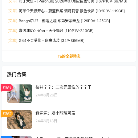
[文章]
布丁大法 – [Perohub] 2026年07月应援团订阅 [167P10V-667MB]
[文章]
阿半今天很开心 – 蔚蓝档案 调月莉音 银色长裙 [102P3V-1.19GB]
[文章]
Bangni邦尼 – 部落之魂 印第安紫舞龙 [129P9V-1.25GB]
[文章]
蠢沫沫&YanYan – 天使舞台 [110P1V-2.13GB]
[文章]
G44不会受伤 – 幽鬼泳装 [32P-396MB]
Ta的全部动态
热门合集
桜井宁宁：二次元属性的宁宁子
TOP1
24年6月26日
蠢沫沫：娇小玲珑可爱
TOP2
24年6月18日