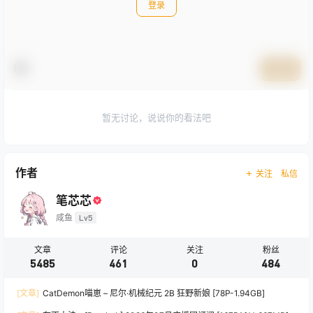
登录
提交
暂无讨论，说说你的看法吧
作者
关注
私信
笔芯芯
咸鱼
Lv5
文章
评论
关注
粉丝
5485
461
0
484
[文章]
CatDemon喵崽 – 尼尔·机械纪元 2B 狂野新娘 [78P-1.94GB]