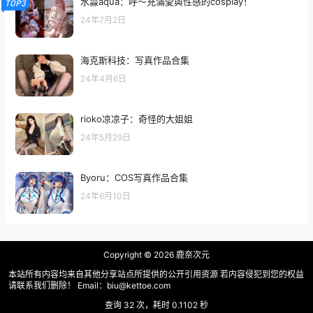
水淼aqua：呼～充滿愛與性感的cosplay！
TOP3
24年7月2日
海克斯科技：写真作品合集
24年4月6日
rioko凉凉子：奇怪的大姐姐
24年5月29日
Byoru：COS写真作品合集
24年6月10日
Copyright © 2026
鹿奈次元
本站所有内容均来自其他分享站点所提供的公开引用资源 若内容侵犯到您的权益
请联系我们删除！ Email：biu@kettoe.com
查询 32 次，耗时 0.1102 秒