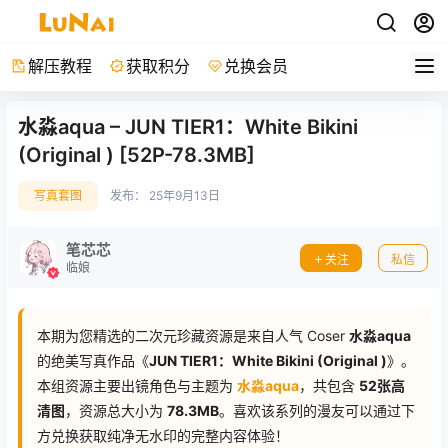
解压教程
获取积分
兑换会员
水淼aqua – JUN TIER1：White Bikini
(Original ) [52P-78.3MB]
写真套图
发布：
25年9月13日
笔芯芯
关注
私信
临娘
本期为您精选的二次元珍藏资源是来自人气 Coser
水淼aqua
的绝美写真作品《
JUN TIER1：White Bikini (Original )
》。
本组资源主要出镜角色与主题为
水淼aqua
，共包含
52张高
清图
，资源总大小为
78.3MB
。喜欢该系列的漫友可以通过下
方兑换获取纯净无水印的完整内容体验！