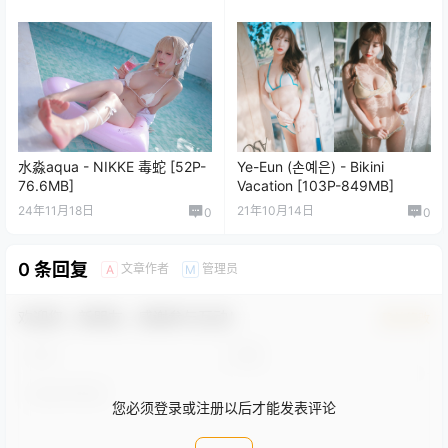
水淼aqua - NIKKE 毒蛇 [52P-
Ye-Eun (손예은) - Bikini
76.6MB]
Vacation [103P-849MB]
24年11月18日
21年10月14日
0
0
0 条回复
文章作者
管理员
A
M
欢迎您，新朋友，感谢参与互动！
确认修改
您必须登录或注册以后才能发表评论