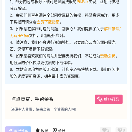
1、部分内容或积分下载可通过魔法般的
PikPak
实现，让您飞快地
获取所需。
2、会员们则享有通往全部网盘直链的特权，畅游资源海洋。更多
下载指南请查看
会员下载指南
。
3、如果您在解压时遇到问题，别担心！我们提供了关于
解压错误/
无解压密码
文档，让您轻松应对。
4、请注意，我们不会进行资源补档。只要鹿奈云盘仍然闪耀光
芒，您便可尽情下载资源。
5、如果您喜欢我们的网站并想要支持我们，不妨成为
赞助会员
，
用低廉的价格换取更优质的下载体验。
6、本站资源均为原版无水印，让您安心畅快地下载。我们以闪电
般的速度更新资源，拥有最丰富的资源库。
点点赞赏，手留余香
给TA打赏
还没有人赞赏，快来当第一个赞赏的人吧！
2
0
海报分享
收藏
举报