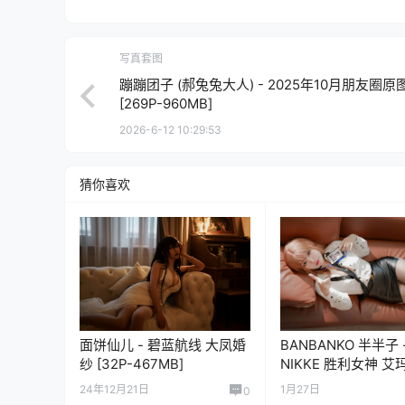
写真套图
蹦蹦团子 (郝兔兔大人) - 2025年10月朋友圈原
[269P-960MB]
2026-6-12 10:29:53
猜你喜欢
面饼仙儿 - 碧蓝航线 大凤婚
BANBANKO 半半子 
纱 [32P-467MB]
NIKKE 胜利女神 艾
[76P-467MB]
24年12月21日
1月27日
0