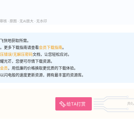
核 · 原图 · 无AI放大 · 无水印
飞快地获取所需。
洋。更多下载指南请查看
会员下载指南
。
压错误/无解压密码
文档，让您轻松应对。
闪耀光芒，您便可尽情下载资源。
会员
，用低廉的价格换取更优质的下载体验。
们以闪电般的速度更新资源，拥有最丰富的资源库。
给TA打赏
共0