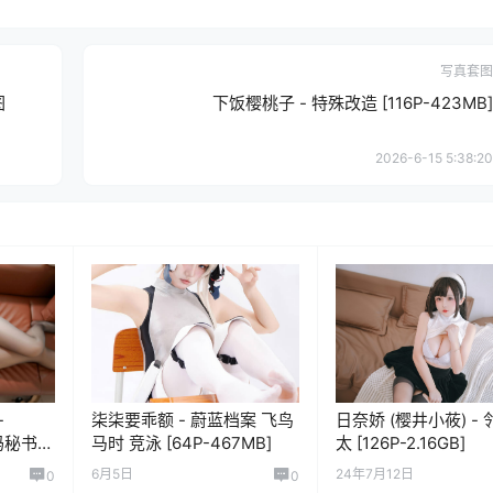
写真套图
图
下饭樱桃子 - 特殊改造 [116P-423MB]
2026-6-15 5:38:20
-
柒柒要乖额 - 蔚蓝档案 飞鸟
日奈娇 (樱井小莜) -
玛秘书
马时 竞泳 [64P-467MB]
太 [126P-2.16GB]
6月5日
24年7月12日
0
0