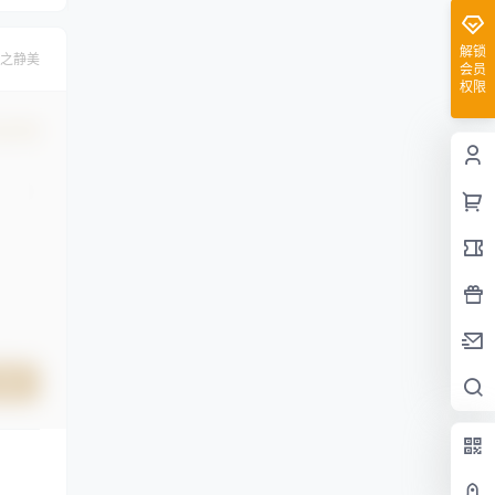
解锁
之静美
会员
权限
认修改
提交