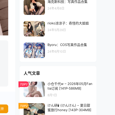
海克斯科技：写真作品合集
24年4月6日
rioko凉凉子：奇怪的大姐姐
24年5月29日
Byoru：COS写真作品合集
24年6月10日
人气文章
小仓千代w – 2026年05月Fan
TOP1
tia订阅 [141P-586MB]
8月1日
けん研🧪 (けんけん) – 夏日甜
TOP2
注册
蜜旅行honey [143P-304MB]