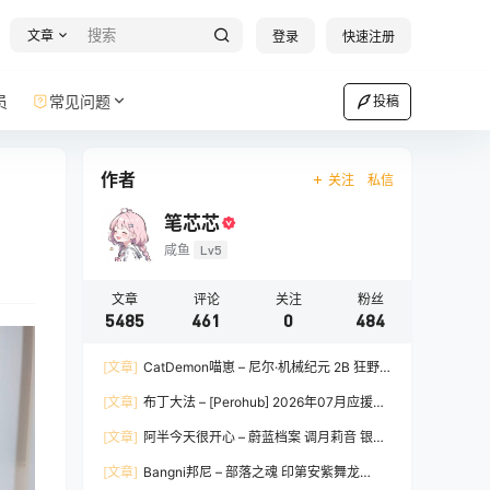
文章
登录
快速注册
员
常见问题
投稿
作者
关注
私信
笔芯芯
咸鱼
Lv5
文章
评论
关注
粉丝
5485
461
0
484
[文章]
CatDemon喵崽 – 尼尔·机械纪元 2B 狂野
新娘 [78P-1.94GB]
[文章]
布丁大法 – [Perohub] 2026年07月应援团
订阅 [167P10V-667MB]
[文章]
阿半今天很开心 – 蔚蓝档案 调月莉音 银色
长裙 [102P3V-1.19GB]
[文章]
Bangni邦尼 – 部落之魂 印第安紫舞龙