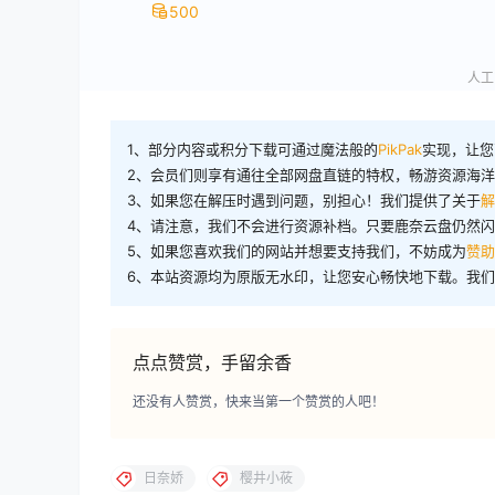
500
人工审
1、部分内容或积分下载可通过魔法般的
PikPak
实现，让您
2、会员们则享有通往全部网盘直链的特权，畅游资源海
3、如果您在解压时遇到问题，别担心！我们提供了关于
解
4、请注意，我们不会进行资源补档。只要鹿奈云盘仍然
5、如果您喜欢我们的网站并想要支持我们，不妨成为
赞助
6、本站资源均为原版无水印，让您安心畅快地下载。我
点点赞赏，手留余香
还没有人赞赏，快来当第一个赞赏的人吧！
日奈娇
樱井小莜