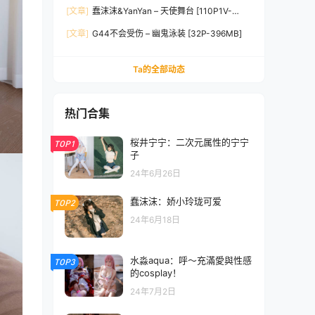
[129P9V-1.25GB]
[文章]
蠢沫沫&YanYan – 天使舞台 [110P1V-
2.13GB]
[文章]
G44不会受伤 – 幽鬼泳装 [32P-396MB]
Ta的全部动态
热门合集
桜井宁宁：二次元属性的宁宁
TOP1
子
24年6月26日
蠢沫沫：娇小玲珑可爱
TOP2
24年6月18日
水淼aqua：呼～充滿愛與性感
TOP3
的cosplay！
24年7月2日