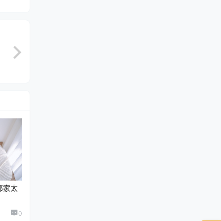
 邻家太
0