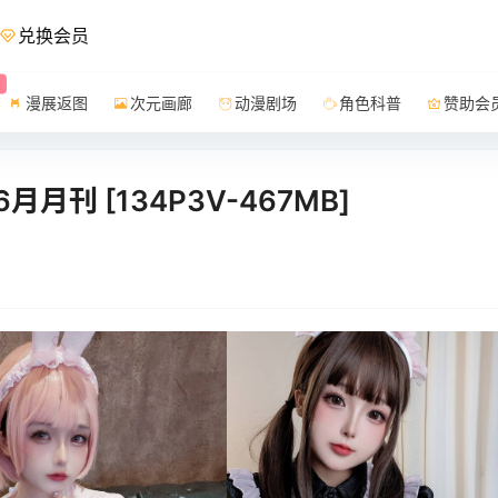
兑换会员
漫展返图
次元画廊
动漫剧场
角色科普
赞助会
6月月刊 [134P3V-467MB]