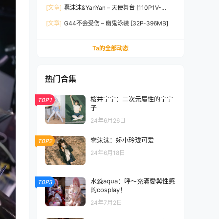
[129P9V-1.25GB]
[文章]
蠢沫沫&YanYan – 天使舞台 [110P1V-
2.13GB]
[文章]
G44不会受伤 – 幽鬼泳装 [32P-396MB]
Ta的全部动态
热门合集
桜井宁宁：二次元属性的宁宁
TOP1
子
24年6月26日
蠢沫沫：娇小玲珑可爱
TOP2
24年6月18日
水淼aqua：呼～充滿愛與性感
TOP3
的cosplay！
24年7月2日