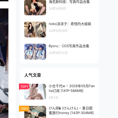
海克斯科技：写真作品合集
24年4月6日
rioko凉凉子：奇怪的大姐姐
24年5月29日
Byoru：COS写真作品合集
24年6月10日
人气文章
小仓千代w – 2026年05月Fan
TOP1
tia订阅 [141P-586MB]
8月1日
けん研🧪 (けんけん) – 夏日甜
TOP2
蜜旅行honey [143P-304MB]