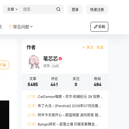
文章
登录
快速注册
员
常见问题
投稿
作者
关注
私信
笔芯芯
下载
咸鱼
Lv5
文章
评论
关注
粉丝
5485
461
0
484
[文章]
CatDemon喵崽 – 尼尔·机械纪元 2B 狂野
新娘 [78P-1.94GB]
[文章]
布丁大法 – [Perohub] 2026年07月应援团
订阅 [167P10V-667MB]
[文章]
阿半今天很开心 – 蔚蓝档案 调月莉音 银色
长裙 [102P3V-1.19GB]
[文章]
Bangni邦尼 – 部落之魂 印第安紫舞龙