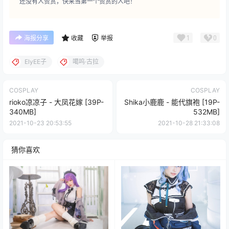
还没有人赞赏，快来当第一个赞赏的人吧！
1
0
海报分享
收藏
举报
ElyEE子
噶呜·古拉
COSPLAY
COSPLAY
rioko凉凉子 - 大凤花嫁 [39P-
Shika小鹿鹿 - 能代旗袍 [19P-
340MB]
532MB]
2021-10-23 20:53:55
2021-10-28 21:33:08
猜你喜欢