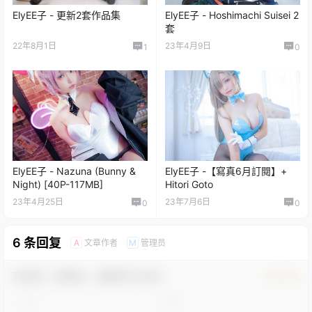
ElyEE子 - 更新2套作品集
ElyEE子 - Hoshimachi Suisei 2
套
22年8月1日
23年4月9日
1
0
ElyEE子 - Nazuna (Bunny &
ElyEE子 -【寫真6月訂閱】+
Night) [40P-117MB]
Hitori Goto
23年4月25日
23年7月6日
0
0
6 条回复
文章作者
管理员
A
M
欢迎您，新朋友，感谢参与互动！
确认修改