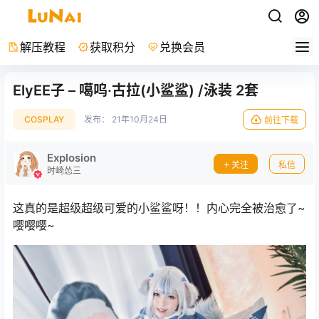
解压教程
获取积分
兑换会员
ElyEE子 – 噶呜·古拉(小鲨鲨) /泳装 2套
COSPLAY
发布：
21年10月24日
前往下载
Explosion
关注
私信
时崎怂三
这真的是超级超级可爱的小鲨鲨呀！！内心完全被治愈了~
嘤嘤嘤~