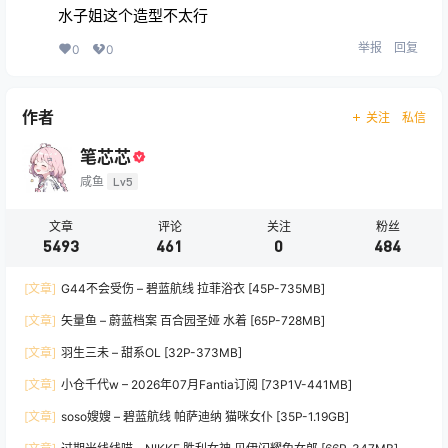
水子姐这个造型不太行
举报
回复
0
0
作者
关注
私信
笔芯芯
咸鱼
Lv5
文章
评论
关注
粉丝
5493
461
0
484
[文章]
G44不会受伤 – 碧蓝航线 拉菲浴衣 [45P-735MB]
[文章]
矢量鱼 – 蔚蓝档案 百合园圣娅 水着 [65P-728MB]
[文章]
羽生三未 – 甜系OL [32P-373MB]
[文章]
小仓千代w – 2026年07月Fantia订阅 [73P1V-441MB]
[文章]
soso嫂嫂 – 碧蓝航线 帕萨迪纳 猫咪女仆 [35P-1.19GB]