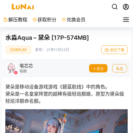
解压教程
获取积分
兑换会员
水淼Aqua – 黛朵 [17P-574MB]
COSPLAY
发布：
21年11月23日
前往下载
笔芯芯
关注
私信
临娘
黛朵是移动设备游戏游戏《碧蓝航线》中的角色。
黛朵是一名皇家阵营的超稀有级轻巡舰娘，原型为黛朵级
轻巡洋舰命名舰。