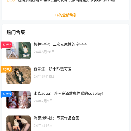
[文章]
过期米线线喵 – NIKKE 胜利女神 贝伊闪耀兔女郎 [66P-347MB]
Ta的全部动态
热门合集
桜井宁宁：二次元属性的宁宁子
TOP1
24年6月26日
蠢沫沫：娇小玲珑可爱
TOP2
24年6月18日
水淼aqua：呼～充滿愛與性感的cosplay！
TOP3
24年7月2日
海克斯科技：写真作品合集
24年4月6日