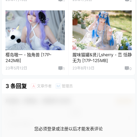
1
2
樱岛嗷一 - 独角兽 [17P-
腥味猫罐&贤儿sherry - 峦 恬静
242MB]
无为 [17P-125MB]
23年5月12日
23年8月13日
1
0
3 条回复
文章作者
管理员
A
M
欢迎您，新朋友，感谢参与互动！
确认修改
您必须登录或注册以后才能发表评论