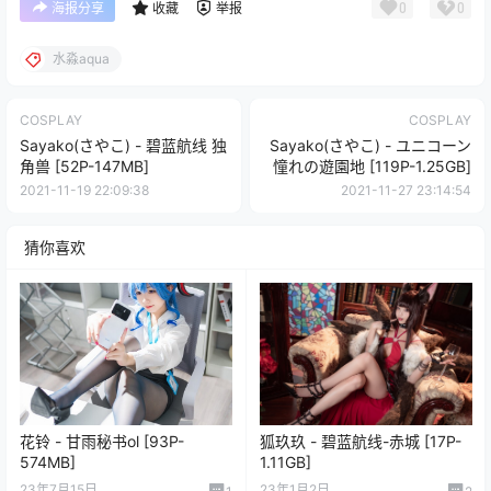
0
0
海报分享
收藏
举报
水淼aqua
COSPLAY
COSPLAY
Sayako(さやこ) - 碧蓝航线 独
Sayako(さやこ) - ユニコーン
角兽 [52P-147MB]
憧れの遊園地 [119P-1.25GB]
2021-11-19 22:09:38
2021-11-27 23:14:54
猜你喜欢
花铃 - 甘雨秘书ol [93P-
狐玖玖 - 碧蓝航线-赤城 [17P-
574MB]
1.11GB]
23年7月15日
23年1月2日