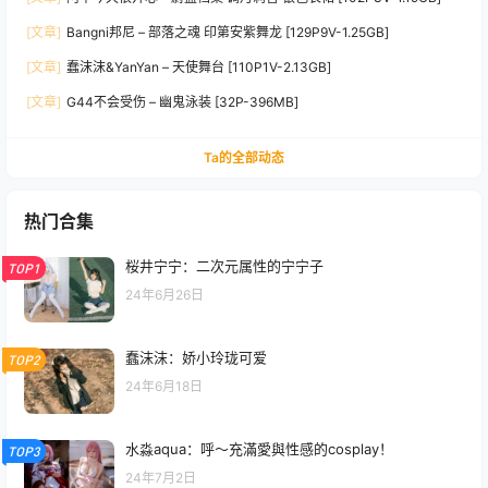
[文章]
Bangni邦尼 – 部落之魂 印第安紫舞龙 [129P9V-1.25GB]
[文章]
蠢沫沫&YanYan – 天使舞台 [110P1V-2.13GB]
[文章]
G44不会受伤 – 幽鬼泳装 [32P-396MB]
Ta的全部动态
热门合集
桜井宁宁：二次元属性的宁宁子
TOP1
24年6月26日
蠢沫沫：娇小玲珑可爱
TOP2
24年6月18日
水淼aqua：呼～充滿愛與性感的cosplay！
TOP3
24年7月2日