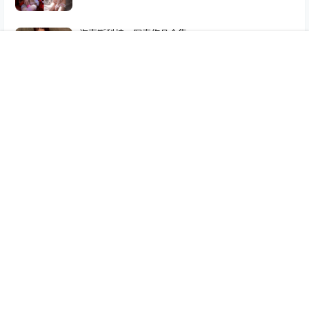
海克斯科技：写真作品合集
24年4月6日
首页
签到
专题
搜索
菜单
我的
rioko凉凉子：奇怪的大姐姐
24年5月29日
Byoru：COS写真作品合集
24年6月10日
Copyright © 2026
鹿奈次元
本站所有内容均来自其他分享站点所提供的公开引用资源 若内容侵犯到您的权益
请联系我们删除！ Email：biu@kettoe.com
查询 36 次，耗时 0.1191 秒