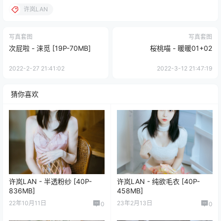
许岚LAN
写真套图
写真套图
次屁啦 - 涞觅 [19P-70MB]
桜桃喵 - 暖暖01+02
2022-2-27 21:41:02
2022-3-12 21:47:19
猜你喜欢
许岚LAN - 半透粉纱 [40P-
许岚LAN - 纯欲毛衣 [40P-
836MB]
458MB]
22年10月11日
23年2月13日
0
0