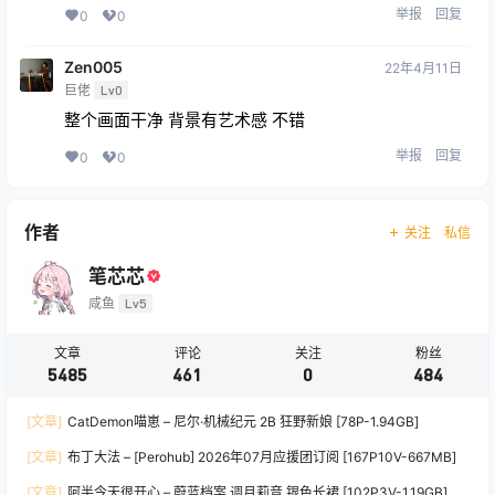
举报
回复
0
0
Zen005
22年4月11日
巨佬
Lv0
整个画面干净 背景有艺术感 不错
举报
回复
0
0
作者
关注
私信
笔芯芯
咸鱼
Lv5
文章
评论
关注
粉丝
5485
461
0
484
[文章]
CatDemon喵崽 – 尼尔·机械纪元 2B 狂野新娘 [78P-1.94GB]
[文章]
布丁大法 – [Perohub] 2026年07月应援团订阅 [167P10V-667MB]
[文章]
阿半今天很开心 – 蔚蓝档案 调月莉音 银色长裙 [102P3V-1.19GB]