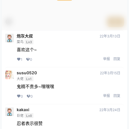
提交
炮灰大叔
22年3月13日
菜鸟
Lv3
喜欢这个~
举报
回复
1
0
susu0520
22年3月15日
大佬
Lv1
鬼精不贵多~嘿嘿嘿
举报
回复
0
0
kakaxi
22年3月24日
巨佬
Lv0
忍者表示很赞