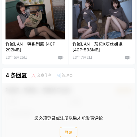
许岚LAN - 韩系制服 [40P-
许岚LAN - 灰裙X灰丝姐姐
292MB]
[40P-598MB]
23年5月25日
23年7月2日
1
1
4 条回复
文章作者
管理员
A
M
欢迎您，新朋友，感谢参与互动！
确认修改
您必须登录或注册以后才能发表评论
登录