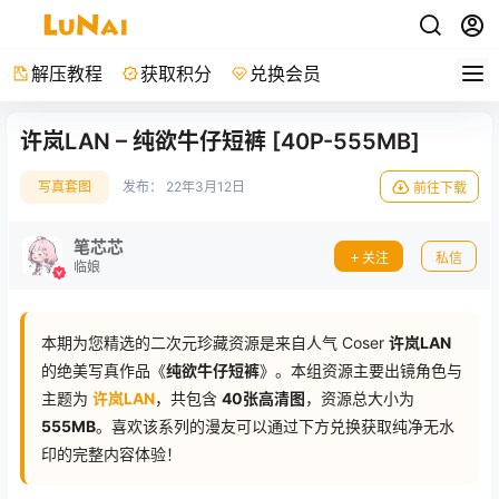
解压教程
获取积分
兑换会员
许岚LAN – 纯欲牛仔短裤 [40P-555MB]
写真套图
发布：
22年3月12日
前往下载
笔芯芯
关注
私信
临娘
本期为您精选的二次元珍藏资源是来自人气 Coser
许岚LAN
的绝美写真作品《
纯欲牛仔短裤
》。本组资源主要出镜角色与
主题为
许岚LAN
，共包含
40张高清图
，资源总大小为
555MB
。喜欢该系列的漫友可以通过下方兑换获取纯净无水
印的完整内容体验！