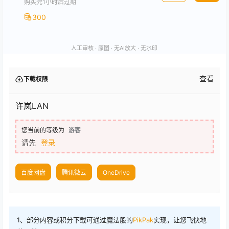
购买完1小时后过期
300
人工审核 · 原图 · 无AI放大 · 无水印
查看
下载权限
许岚LAN
您当前的等级为
游客
请先
登录
百度网盘
腾讯微云
OneDrive
1、部分内容或积分下载可通过魔法般的
PikPak
实现，让您飞快地