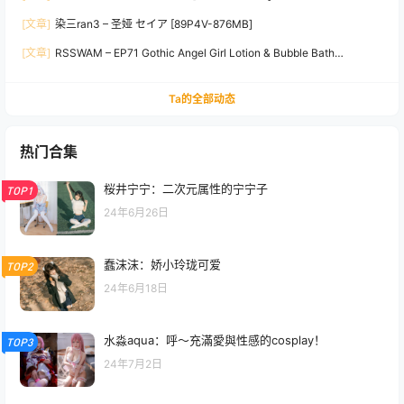
[文章]
染三ran3 – 圣娅 セイア [89P4V-876MB]
[文章]
RSSWAM – EP71 Gothic Angel Girl Lotion & Bubble Bath
[340P1V-3.17GB]
Ta的全部动态
热门合集
桜井宁宁：二次元属性的宁宁子
TOP1
24年6月26日
蠢沫沫：娇小玲珑可爱
TOP2
24年6月18日
水淼aqua：呼～充滿愛與性感的cosplay！
TOP3
24年7月2日