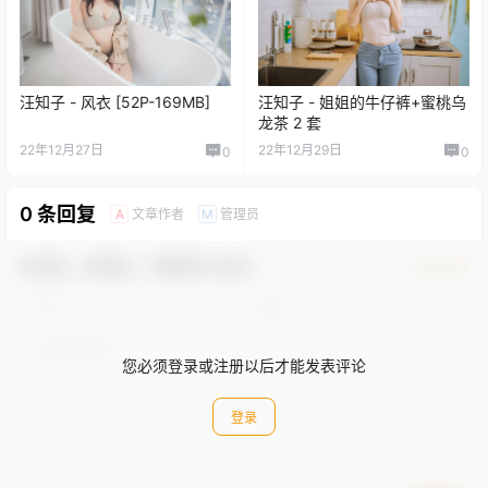
汪知子 - 风衣 [52P-169MB]
汪知子 - 姐姐的牛仔裤+蜜桃乌
龙茶 2 套
22年12月27日
22年12月29日
0
0
0 条回复
文章作者
管理员
A
M
欢迎您，新朋友，感谢参与互动！
确认修改
您必须登录或注册以后才能发表评论
登录