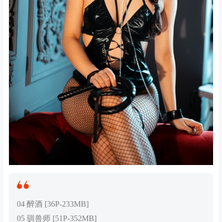
04 醉酒 [36P-233MB]
05 驯兽师 [51P-352MB]