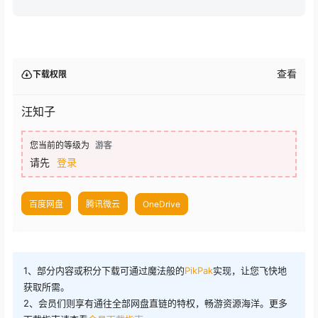
查看
下载权限
汪知子
您当前的等级为
游客
请先
登录
百度网盘
腾讯微云
OneDrive
1、部分内容或积分下载可通过魔法般的
PikPak
实现，让您飞快地
获取所需。
2、会员们则享有通往全部网盘直链的特权，畅游资源海洋。更多