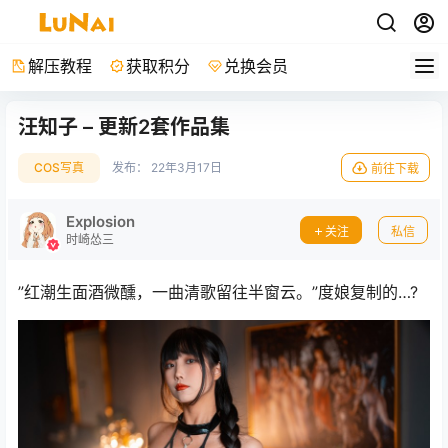
解压教程
获取积分
兑换会员
汪知子 – 更新2套作品集
COS写真
发布：
22年3月17日
前往下载
Explosion
关注
私信
时崎怂三
”红潮生面酒微醺，一曲清歌留往半窗云。”度娘复制的…?