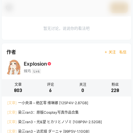
提交
暂无讨论，说说你的看法吧
作者
关注
私信
Explosion
辣鸡
Lv4
文章
评论
关注
粉丝
803
6
0
228
[文章]
一小央泽 – 绝区零 维琳娜 [125P4V-2.87GB]
[文章]
染三ran3：原版Cosplay写真作品合集
[文章]
染三ran3 – 光&望 ヒカリとノゾミ [108P9V-2.52GB]
[文章]
染三ran3 – 达尼娅 ダーニャ [99P5V-1.10GB]