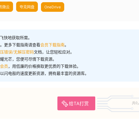
讯微云
夸克网盘
OneDrive
飞快地获取所需。
洋。更多下载指南请查看
会员下载指南
。
压错误/无解压密码
文档，让您轻松应对。
闪耀光芒，您便可尽情下载资源。
会员
，用低廉的价格换取更优质的下载体验。
们以闪电般的速度更新资源，拥有最丰富的资源库。
给TA打赏
共0