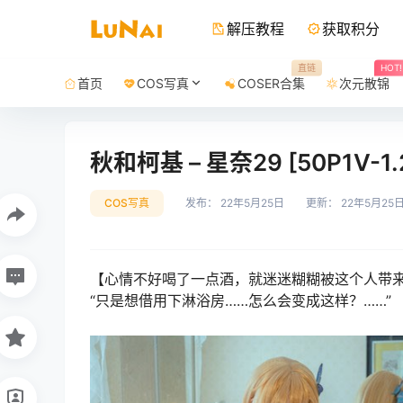
解压教程
获取积分
直链
HOT!
首页
COS写真
COSER合集
次元散锦
秋和柯基 – 星奈29 [50P1V-1.
COS写真
发布：
22年5月25日
更新：
22年5月25
【心情不好喝了一点酒，就迷迷糊糊被这个人带
“只是想借用下淋浴房……怎么会变成这样？……”