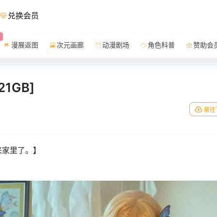
兑换会员
漫展返图
次元画廊
动漫剧场
角色科普
赞助会
21GB]
日
前往
来家里了。】