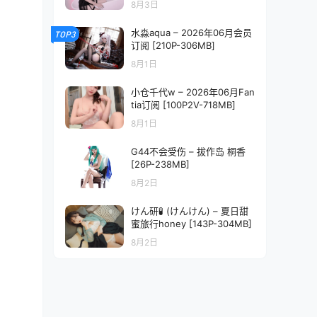
8月3日
水淼aqua – 2026年06月会员
TOP3
订阅 [210P-306MB]
8月1日
小仓千代w – 2026年06月Fan
tia订阅 [100P2V-718MB]
8月1日
G44不会受伤 – 拔作岛 桐香
[26P-238MB]
8月2日
けん研🧪 (けんけん) – 夏日甜
蜜旅行honey [143P-304MB]
8月2日