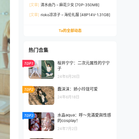
[文章]
清水由乃 – 麻花少女 [70P-350MB]
[文章]
rioko凉凉子 – 海伦礼服 [48P14V-1.31GB]
Ta的全部动态
热门合集
桜井宁宁：二次元属性的宁宁
TOP1
子
24年6月26日
蠢沫沫：娇小玲珑可爱
TOP2
24年6月18日
水淼aqua：呼～充滿愛與性感
TOP3
的cosplay！
24年7月2日