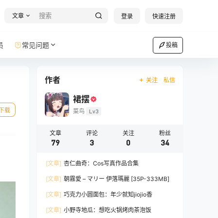
文章
登录
快速注册
员
常见问题
投稿
作者
关注
私信
裙摆
下载
菜鸟
Lv3
文章
评论
关注
粉丝
79
3
0
34
[文章]
杏仁曲奇：Cos写真作品合集
[文章]
朝霧愛 – マリー 伊落瑪麗 [35P-333MB]
[文章]
巧克力小圆面包：年少就知jiojio香
[文章]
小野寺地瓜：想吃火锅烤肉茶泡饭