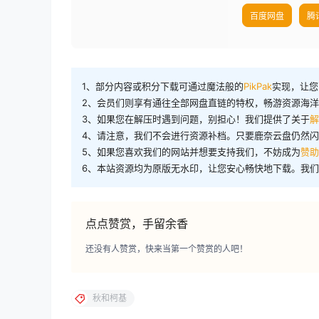
百度网盘
腾
1、部分内容或积分下载可通过魔法般的
PikPak
实现，让您
2、会员们则享有通往全部网盘直链的特权，畅游资源海
3、如果您在解压时遇到问题，别担心！我们提供了关于
解
4、请注意，我们不会进行资源补档。只要鹿奈云盘仍然
5、如果您喜欢我们的网站并想要支持我们，不妨成为
赞助
6、本站资源均为原版无水印，让您安心畅快地下载。我
点点赞赏，手留余香
还没有人赞赏，快来当第一个赞赏的人吧！
秋和柯基