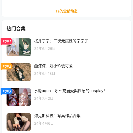
Ta的全部动态
热门合集
桜井宁宁：二次元属性的宁宁子
TOP1
24年6月26日
蠢沫沫：娇小玲珑可爱
TOP2
24年6月18日
水淼aqua：呼～充滿愛與性感的cosplay！
TOP3
24年7月2日
海克斯科技：写真作品合集
24年4月6日