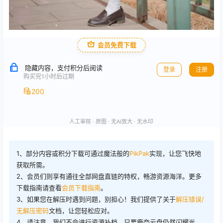
会员免费下载
隐藏内容，支付积分后阅读
登录
注册
购买完1小时后过期
200
人工审核 · 原图 · 无AI放大 · 无水印
1、部分内容或积分下载可通过魔法般的
PikPak
实现，让您飞快地
获取所需。
2、会员们则享有通往全部网盘直链的特权，畅游资源海洋。更多
下载指南请查看
会员下载指南
。
3、如果您在解压时遇到问题，别担心！我们提供了关于
解压错误/
无解压密码
文档，让您轻松应对。
4、请注意，我们不会进行资源补档。只要鹿奈云盘仍然闪耀光