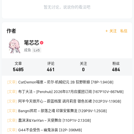
暂无讨论，说说你的看法吧
作者
关注
私信
笔芯芯
咸鱼
Lv5
文章
评论
关注
粉丝
5485
461
0
484
[文章]
CatDemon喵崽 – 尼尔·机械纪元 2B 狂野新娘 [78P-1.94GB]
[文章]
布丁大法 – [Perohub] 2026年07月应援团订阅 [167P10V-667MB]
[文章]
阿半今天很开心 – 蔚蓝档案 调月莉音 银色长裙 [102P3V-1.19GB]
[文章]
Bangni邦尼 – 部落之魂 印第安紫舞龙 [129P9V-1.25GB]
[文章]
蠢沫沫&YanYan – 天使舞台 [110P1V-2.13GB]
[文章]
G44不会受伤 – 幽鬼泳装 [32P-396MB]