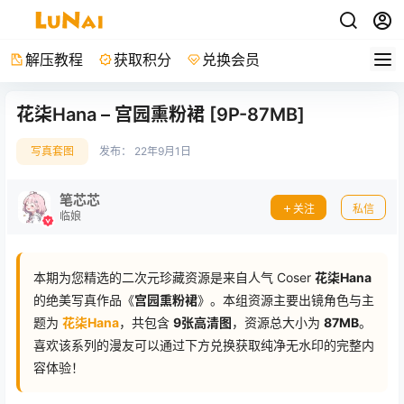
解压教程
获取积分
兑换会员
花柒Hana – 宫园熏粉裙 [9P-87MB]
写真套图
发布：
22年9月1日
笔芯芯
关注
私信
临娘
本期为您精选的二次元珍藏资源是来自人气 Coser
花柒Hana
的绝美写真作品《
宫园熏粉裙
》。本组资源主要出镜角色与主
题为
花柒Hana
，共包含
9张高清图
，资源总大小为
87MB
。
喜欢该系列的漫友可以通过下方兑换获取纯净无水印的完整内
容体验！