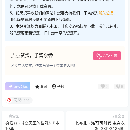
芒，您便可尽情下载资源。
5、如果您喜欢我们的网站并想要支持我们，不妨成为
赞助会员
，
用低廉的价格换取更优质的下载体验。
6、本站资源均为原版无水印，让您安心畅快地下载。我们以闪电
般的速度更新资源，拥有最丰富的资源库。
点点赞赏，手留余香
给TA打赏
还没有人赞赏，快来当第一个赞赏的人吧！
0
0
海报分享
收藏
举报
花柒Hana
写真套图
写真套图
疯猫ss -《夏天里的猫咪》B本
一北亦北 - 洛可可时代 束身衣
10套
版 [28P-242MB]