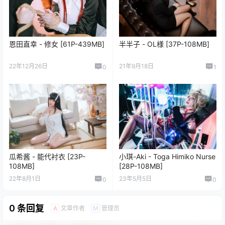
恩田直幸 - 修女 [61P-439MB]
半半子 - OL様 [37P-108MB]
22年12月26日
21年9月18日
0
1
瓜希酱 - 能代衬衣 [23P-
小琪-Aki - Toga Himiko Nurse
108MB]
[28P-108MB]
22年8月1日
23年5月5日
0
0
0 条回复
文章作者
管理员
A
M