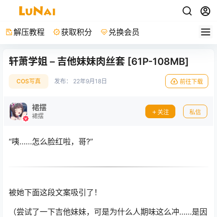
解压教程
获取积分
兑换会员
轩萧学姐 – 吉他妹妹肉丝套 [61P-108MB]
COS写真
发布：
22年9月18日
前往下载
裙摆
关注
私信
裙摆
“咦……怎么脸红啦，哥?”
被她下面这段文案吸引了！
（尝试了一下吉他妹妹，可是为什么人期味这么冲……是因