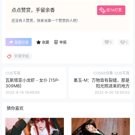
点点赞赏，手留余香
给TA打赏
还没有人赞赏，快来当第一个赞赏的人吧！
0
0
海报分享
收藏
举报
轩萧学姐
COS写真
COSER合集
COS写真
瓦斯塔亚小龙虾 - 女仆 [15P-
墨玉-M：万物皆有裂缝，那是
309MB]
阳光照进来的地方
2022-9-15 19:49:06
2022-9-20 19:30:02
猜你喜欢