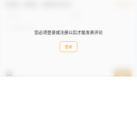
欢迎您，新朋友，感谢参与互动！
确认修改
您必须登录或注册以后才能发表评论
登录
提交
首页
签到
专题
搜索
菜单
我的
暂无讨论，说说你的看法吧
作者
关注
私信
裙摆