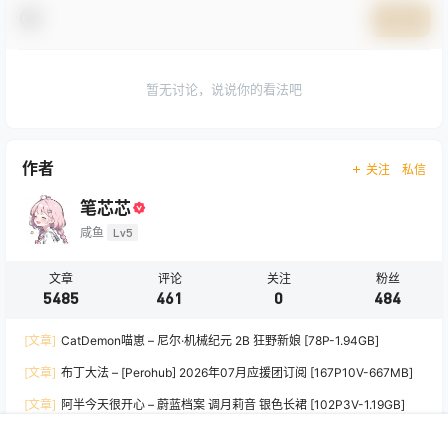
提交
暂无讨论，说说你的看法吧
作者
关注
私信
笔芯芯
咸鱼
Lv5
文章
评论
关注
粉丝
5485
461
0
484
[文章]
CatDemon喵崽 – 尼尔·机械纪元 2B 狂野新娘 [78P-1.94GB]
[文章]
布丁大法 – [Perohub] 2026年07月应援团订阅 [167P10V-667MB]
[文章]
阿半今天很开心 – 蔚蓝档案 调月莉音 银色长裙 [102P3V-1.19GB]
[文章]
Bangni邦尼 – 部落之魂 印第安紫舞龙 [129P9V-1.25GB]