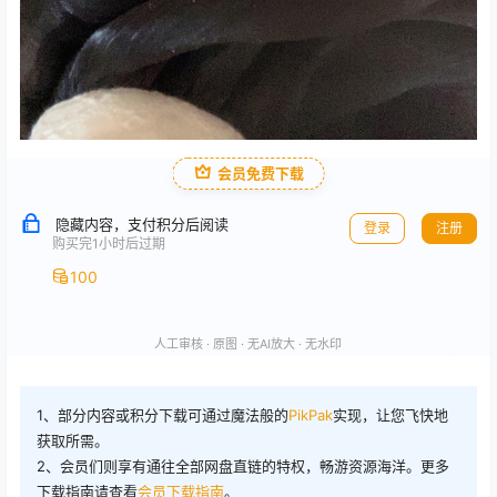
会员免费下载
隐藏内容，支付积分后阅读
登录
注册
购买完1小时后过期
100
人工审核 · 原图 · 无AI放大 · 无水印
1、部分内容或积分下载可通过魔法般的
PikPak
实现，让您飞快地
获取所需。
2、会员们则享有通往全部网盘直链的特权，畅游资源海洋。更多
下载指南请查看
会员下载指南
。