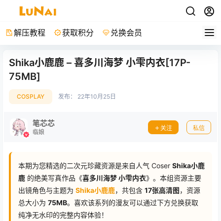
解压教程
获取积分
兑换会员
Shika小鹿鹿 – 喜多川海梦 小雫内衣[17P-
75MB]
COSPLAY
发布：
22年10月25日
笔芯芯
关注
私信
临娘
本期为您精选的二次元珍藏资源是来自人气 Coser
Shika小鹿
鹿
的绝美写真作品《
喜多川海梦 小雫内衣
》。本组资源主要
出镜角色与主题为
Shika小鹿鹿
，共包含
17张高清图
，资源
总大小为
75MB
。喜欢该系列的漫友可以通过下方兑换获取
纯净无水印的完整内容体验！