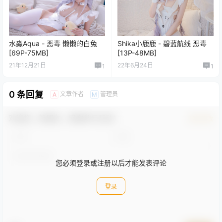
水淼Aqua - 恶毒 懒懒的白兔
Shika小鹿鹿 - 碧蓝航线 恶毒
[69P-75MB]
[13P-48MB]
21年12月21日
22年6月24日
1
1
0 条回复
文章作者
管理员
A
M
欢迎您，新朋友，感谢参与互动！
确认修改
您必须登录或注册以后才能发表评论
登录