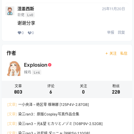
涅墨西斯
25年11月20日
巨佬
Lv0
谢谢分享
举报
回复
0
0
作者
关注
私信
Explosion
辣鸡
Lv4
文章
评论
关注
粉丝
803
6
0
228
[文章]
一小央泽 – 绝区零 维琳娜 [125P4V-2.87GB]
[文章]
染三ran3：原版Cosplay写真作品合集
[文章]
染三ran3 – 光&望 ヒカリとノゾミ [108P9V-2.52GB]
[文章]
染三ran3 – 达尼娅 ダーニャ [99P5V-1.10GB]