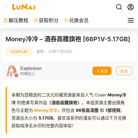
解压教程
获取积分
兑换会员
Money冷冷 – 酒吞高腰旗袍 [66P1V-5.17GB]
COSPLAY
发布：
22年11月14日
Explosion
关注
私信
时崎怂三
本期为您精选的二次元珍藏资源是来自人气 Coser
Money冷
冷
的绝美写真作品《
酒吞高腰旗袍
》。本组资源主要出镜角
色与主题为
Money冷冷
，共包含
66张高清图
和
1部视频
，
资源总大小为
5.17GB
。喜欢该系列的漫友可以通过下方兑换
获取纯净无水印的完整内容体验！