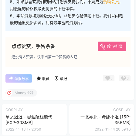
5、如果您喜欢我们的网站并想要支持我们，不妨成为
赞助会员
，
用低廉的价格换取更优质的下载体验。
6、本站资源均为原版无水印，让您安心畅快地下载。我们以闪电
般的速度更新资源，拥有最丰富的资源库。
点点赞赏，手留余香
给TA打赏
还没有人赞赏，快来当第一个赞赏的人吧！
0
0
海报分享
收藏
举报
Money冷冷
COSPLAY
COSPLAY
星之迟迟 - 碧蓝航线能代
一北亦北 - 希娜小姐 [15P-
[50P-308MB]
355MB]
2022-11-13 17:26:50
2022-11-14 20:59:16