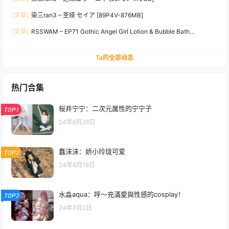
[文章]
染三ran3 – 圣娅 セイア [89P4V-876MB]
[文章]
RSSWAM – EP71 Gothic Angel Girl Lotion & Bubble Bath
[340P1V-3.17GB]
Ta的全部动态
热门合集
桜井宁宁：二次元属性的宁宁子
TOP1
24年6月26日
蠢沫沫：娇小玲珑可爱
TOP2
24年6月18日
水淼aqua：呼～充滿愛與性感的cosplay！
TOP3
24年7月2日