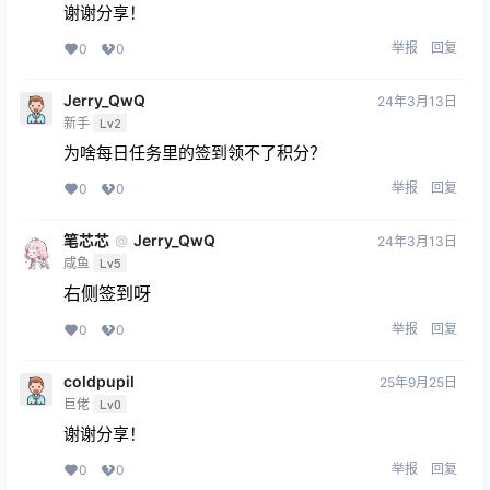
谢谢分享！
举报
回复
0
0
Jerry_QwQ
24年3月13日
新手
Lv2
为啥每日任务里的签到领不了积分？
举报
回复
0
0
笔芯芯
Jerry_QwQ
@
24年3月13日
咸鱼
Lv5
右侧签到呀
举报
回复
0
0
coldpupil
25年9月25日
巨佬
Lv0
谢谢分享！
举报
回复
0
0