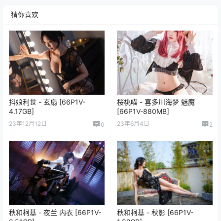
猜你喜欢
抖娘利世 - 玄扇 [66P1V-
桜桃喵 - 喜多川海梦 魅魔
4.17GB]
[66P1V-880MB]
23年12月12日
23年6月4日
0
2
秋和柯基 - 夜兰 内衣 [66P1V-
秋和柯基 - 秋影 [66P1V-