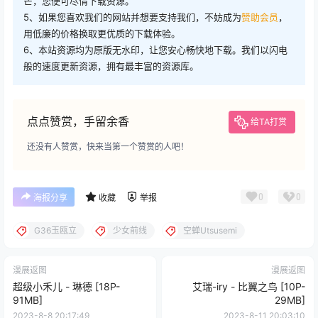
芒，您便可尽情下载资源。
5、如果您喜欢我们的网站并想要支持我们，不妨成为
赞助会员
，
用低廉的价格换取更优质的下载体验。
6、本站资源均为原版无水印，让您安心畅快地下载。我们以闪电
般的速度更新资源，拥有最丰富的资源库。
点点赞赏，手留余香
给TA打赏
还没有人赞赏，快来当第一个赞赏的人吧！
0
0
海报分享
收藏
举报
G36玉瓯立
少女前线
空蝉Utsusemi
漫展返图
漫展返图
超级小禾儿 - 琳德 [18P-
艾瑞-iry - 比翼之鸟 [10P-
91MB]
29MB]
2023-8-8 20:17:49
2023-8-11 20:03:10