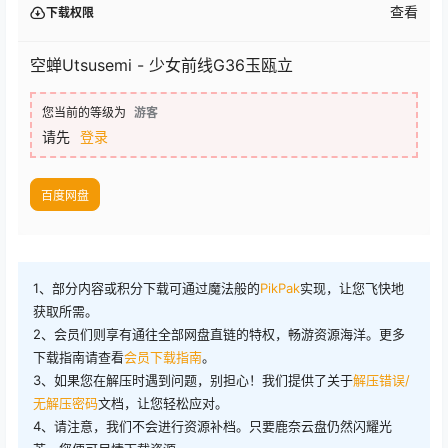
查看
下载权限
空蝉Utsusemi - 少女前线G36玉瓯立
您当前的等级为
游客
请先
登录
百度网盘
1、部分内容或积分下载可通过魔法般的
PikPak
实现，让您飞快地
获取所需。
2、会员们则享有通往全部网盘直链的特权，畅游资源海洋。更多
下载指南请查看
会员下载指南
。
3、如果您在解压时遇到问题，别担心！我们提供了关于
解压错误/
无解压密码
文档，让您轻松应对。
4、请注意，我们不会进行资源补档。只要鹿奈云盘仍然闪耀光