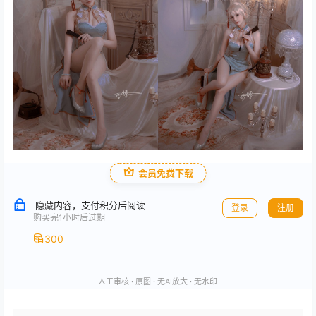
会员免费下载
隐藏内容，支付积分后阅读
登录
注册
购买完1小时后过期
300
人工审核 · 原图 · 无AI放大 · 无水印