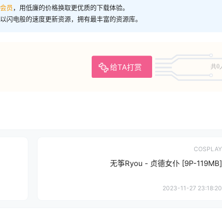
会员
，用低廉的价格换取更优质的下载体验。
们以闪电般的速度更新资源，拥有最丰富的资源库。
给TA打赏
共0
COSPLAY
无筝Ryou - 贞德女仆 [9P-119MB]
2023-11-27 23:18:20