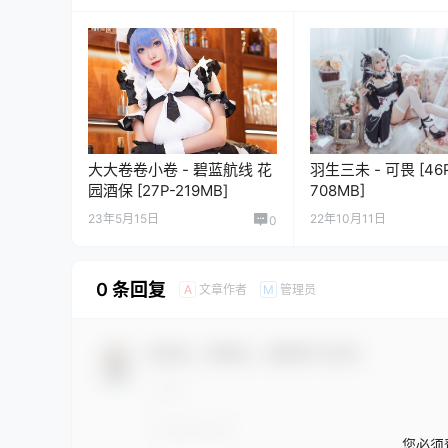
大大卷卷小卷 - 碧蓝航线 花
羽生三未 - 可畏 [46
园酒保 [27P-219MB]
708MB]
23年5月15日
22年10月11日
0
0 条回复
文章作者
管理员
A
M
欢迎您，新朋友，感谢参与互动！
您必须