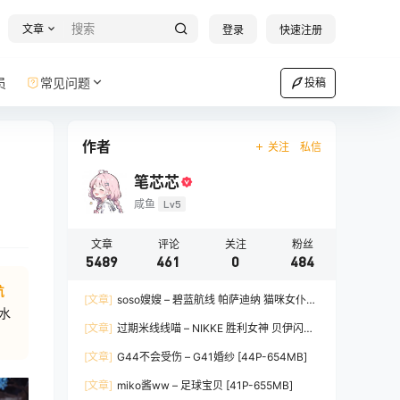
文章
登录
快速注册
员
常见问题
投稿
作者
关注
私信
笔芯芯
咸鱼
Lv5
文章
评论
关注
粉丝
5489
461
0
484
航
[文章]
soso嫂嫂 – 碧蓝航线 帕萨迪纳 猫咪女仆
水
[35P-1.19GB]
[文章]
过期米线线喵 – NIKKE 胜利女神 贝伊闪耀
兔女郎 [66P-347MB]
[文章]
G44不会受伤 – G41婚纱 [44P-654MB]
[文章]
miko酱ww – 足球宝贝 [41P-655MB]