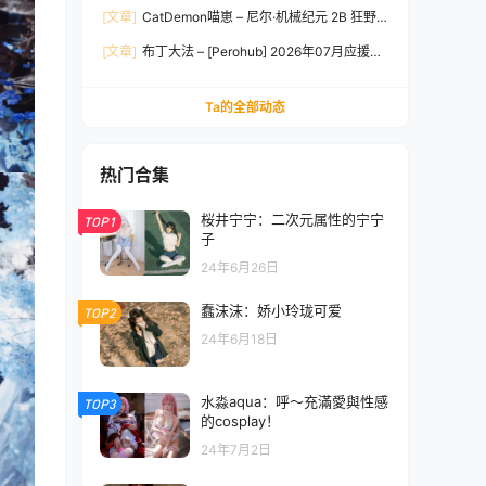
[文章]
CatDemon喵崽 – 尼尔·机械纪元 2B 狂野
新娘 [78P-1.94GB]
[文章]
布丁大法 – [Perohub] 2026年07月应援团
订阅 [167P10V-667MB]
Ta的全部动态
热门合集
桜井宁宁：二次元属性的宁宁
TOP1
子
24年6月26日
蠢沫沫：娇小玲珑可爱
TOP2
24年6月18日
水淼aqua：呼～充滿愛與性感
TOP3
的cosplay！
24年7月2日