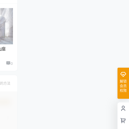
仙座
0
解锁
的方法
会员
权限
认修改