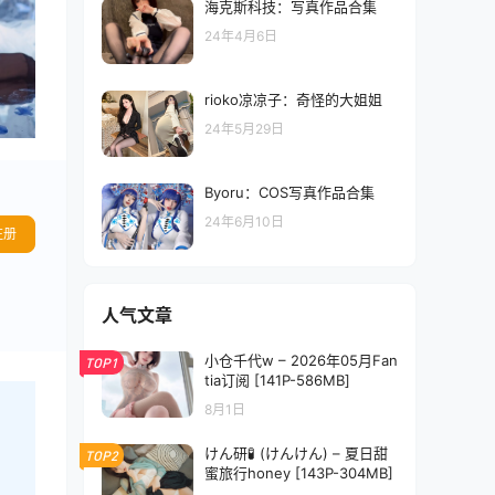
海克斯科技：写真作品合集
24年4月6日
rioko凉凉子：奇怪的大姐姐
24年5月29日
Byoru：COS写真作品合集
24年6月10日
注册
人气文章
小仓千代w – 2026年05月Fan
TOP1
tia订阅 [141P-586MB]
8月1日
けん研🧪 (けんけん) – 夏日甜
TOP2
蜜旅行honey [143P-304MB]