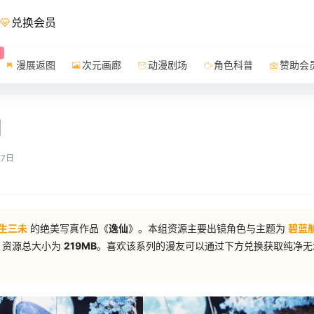
兑换会员
漫展返图
次元画廊
动漫剧场
角色科普
赞助会
]
27日
生三未
的绝美写真作品《
逸仙
》。本组资源主要出镜角色与主题为
碧蓝
，资源总大小为
219MB
。喜欢该系列的漫友可以通过下方兑换获取纯净无