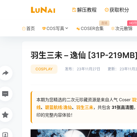
解压教程
获取积分
直链
HOT!
首页
COS写真
COSER合集
次元散锦
羽生三未 – 逸仙 [31P-219MB
COSPLAY
发布：
23年11月27日
更新：
23年11月
本期为您精选的二次元珍藏资源是来自人气 Coser
羽
线
、
碧蓝航线:逸仙
、
羽生三未
，共包含
31张高清图
印的完整内容体验！