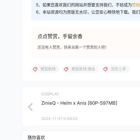
5、如果您喜欢我们的网站并想要支持我们，不妨成为
赞助
6、本站资源均为原版无水印，让您安心畅快地下载。我
点点赞赏，手留余香
还没有人赞赏，快来当第一个赞赏的人吧！
碧蓝航线
碧蓝航线:逸仙
羽生三未
COSPLAY
ZinieQ - Helm x Anis [60P-597MB]
2023-11-27 0:39:33
猜你喜欢