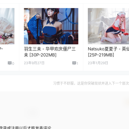
P-
羽生三未 - 华甲欢庆僵尸三
Natsuko夏夏子 - 英
未 [30P-202MB]
[25P-219MB]
23年9月27日
23年1月29日
0
1
习惯于不舒服，这是你突破现状并进入下一个层次
确
登录或注册以后才能发表评论