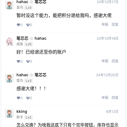
hahac
笔芯芯
@
24年12月17日
菜鸟
Lv3
暂时没这个能力，能把积分退给我吗，感谢大佬
举报
回复
0
0
笔芯芯
hahac
@
24年12月18日
咸鱼
Lv5
好！已经退还至你的账户
举报
回复
0
0
hahac
笔芯芯
@
24年12月20日
菜鸟
Lv3
感谢大佬！！！
举报
回复
0
0
kking
6月12日
新手
Lv2
怎么兑换？为啥我这底下只有个完毕按钮，库存也显示